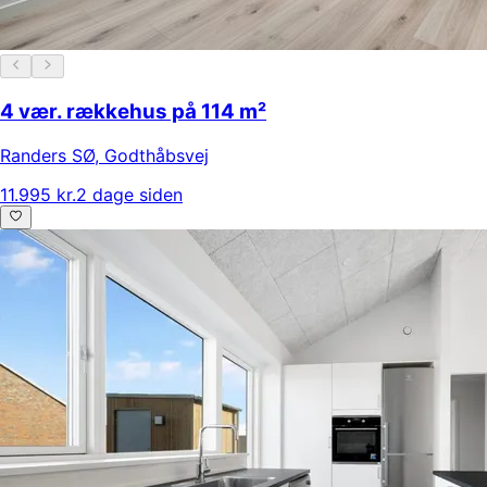
4 vær. rækkehus på 114 m²
Randers SØ
,
Godthåbsvej
11.995 kr.
2 dage siden