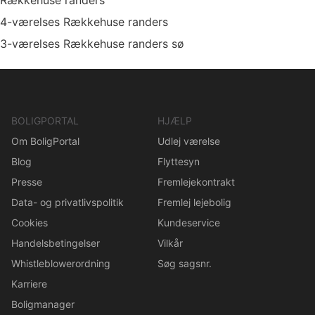
Rækkehuse randers
4-værelses Rækkehuse randers
3-værelses Rækkehuse randers sø
BOLIGPORTAL
HJÆLP
Om BoligPortal
Udlej værelse
Blog
Flyttesyn
Presse
Fremlejekontrakt
Data- og privatlivspolitik
Fremlej lejebolig
Cookies
Kundeservice
Handelsbetingelser
Vilkår
Whistleblowerordning
Søg sagsnr.
Karriere
Boligmanager