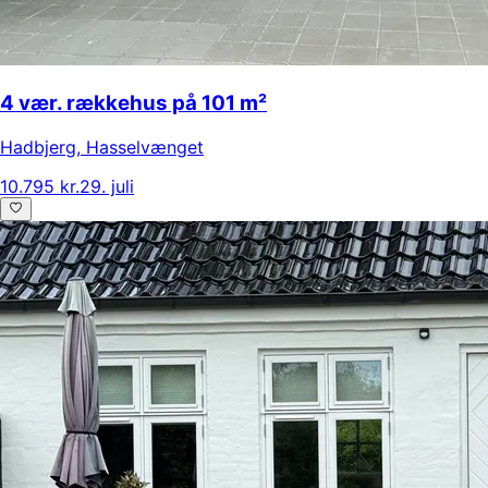
4 vær. rækkehus på 101 m²
Hadbjerg
,
Hasselvænget
10.795 kr.
29. juli