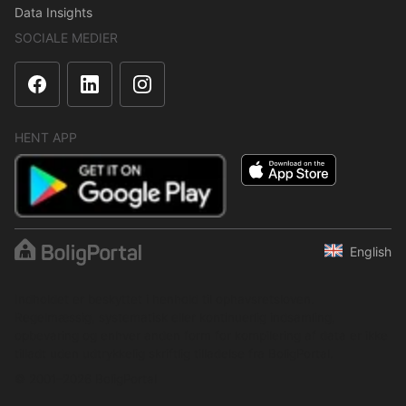
Data Insights
SOCIALE MEDIER
HENT APP
English
Indholdet er beskyttet i henhold til ophavsretsloven.
Regelmæssig, systematisk eller kontinuerlig indsamling,
opbevaring og enhver anden form for kompilering af data er ikke
tilladt uden udtrykkelig skriftlig tilladelse fra BoligPortal.
© 2001–2026 BoligPortal