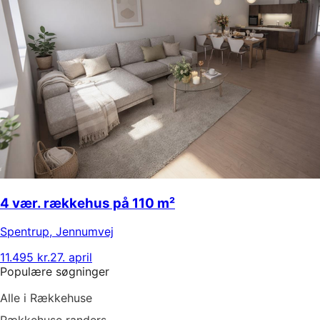
4 vær. rækkehus på 110 m²
Spentrup
,
Jennumvej
11.495 kr.
27. april
Populære søgninger
Alle i Rækkehuse