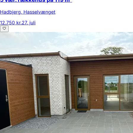
Hadbjerg
,
Hasselvænget
12.750 kr.
27. juli