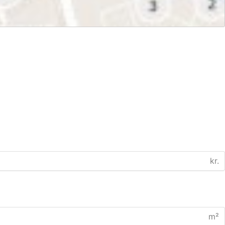
kr.
m²