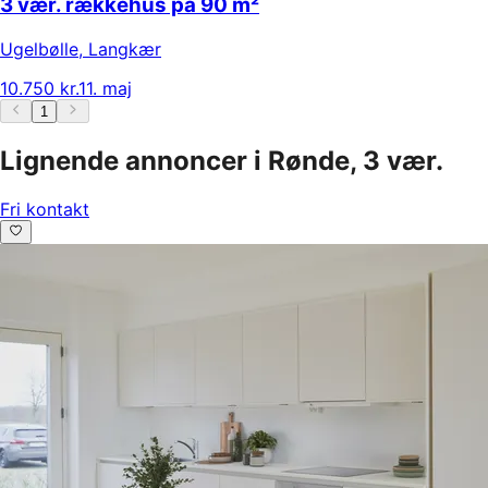
3 vær. rækkehus på 90 m²
Ugelbølle
,
Langkær
10.750 kr.
11. maj
1
Lignende annoncer i Rønde, 3 vær.
Fri kontakt