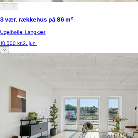
3 vær. rækkehus på 86 m²
Ugelbølle
,
Langkær
10.500 kr.
2. juni