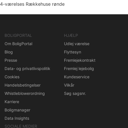
4-værelses Rækkehuse rønde
BOLIGPORTAL
HJÆLP
Om BoligPortal
Udlej værelse
Blog
Flyttesyn
Presse
Fremlejekontrakt
Data- og privatlivspolitik
Fremlej lejebolig
Cookies
Kundeservice
Handelsbetingelser
Vilkår
Whistleblowerordning
Søg sagsnr.
Karriere
Boligmanager
Data Insights
SOCIALE MEDIER