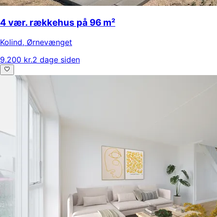
4 vær. rækkehus på 96 m²
Kolind
,
Ørnevænget
9.200 kr.
2 dage siden