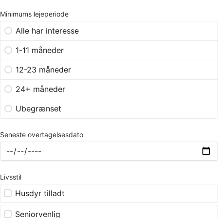
Minimums lejeperiode
Alle har interesse
1-11 måneder
12-23 måneder
24+ måneder
Ubegrænset
Seneste overtagelsesdato
Livsstil
Husdyr tilladt
Seniorvenlig