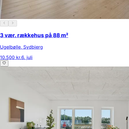
3 vær. rækkehus på 88 m²
Ugelbølle
,
Sydbjerg
10.500 kr.
6. juli