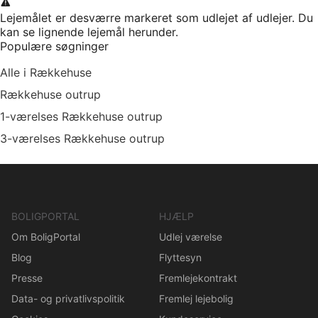
Lejemålet er desværre markeret som udlejet af udlejer. Du
kan se lignende lejemål herunder.
Populære søgninger
Alle i Rækkehuse
Rækkehuse outrup
1-værelses Rækkehuse outrup
3-værelses Rækkehuse outrup
BOLIGPORTAL
HJÆLP
Om BoligPortal
Udlej værelse
Blog
Flyttesyn
Presse
Fremlejekontrakt
Data- og privatlivspolitik
Fremlej lejebolig