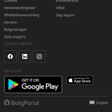
Cookies
Kundeservice
Handelsbetingelser
Vilkår
Whistleblowerordning
Søg sagsnr.
Karriere
Boligmanager
Data Insights
SOCIALE MEDIER
HENT APP
English