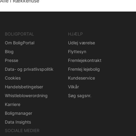
Alle i Rækkehuse
BOLIGPORTAL
HJÆLP
Om BoligPortal
Udlej værelse
Blog
Flyttesyn
Presse
Fremlejekontrakt
Data- og privatlivspolitik
Fremlej lejebolig
Cookies
Kundeservice
Handelsbetingelser
Vilkår
Whistleblowerordning
Søg sagsnr.
Karriere
Boligmanager
Data Insights
SOCIALE MEDIER