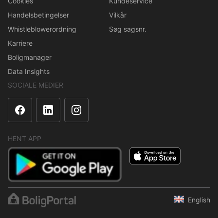
Cookies
Kundeservice
Handelsbetingelser
Vilkår
Whistleblowerordning
Søg sagsnr.
Karriere
Boligmanager
Data Insights
SOCIALE MEDIER
HENT APP
English