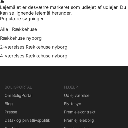
Lejemålet er desværre markeret som udlejet af udlejer. Du
kan se lignende lejemål herunder.
Populære søgninger
Alle i Rækkehuse
Rækkehuse nyborg
2-værelses Rækkehuse nyborg
4-værelses Rækkehuse nyborg
BOLIGPORTAL
HJÆLP
Om BoligPortal
Udlej værelse
Blog
Flyttesyn
Presse
Fremlejekontrakt
Data- og privatlivspolitik
Fremlej lejebolig