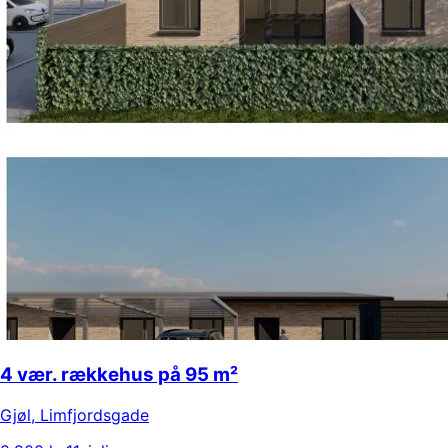
4 vær. rækkehus på 95 m²
Gjøl
,
Limfjordsgade