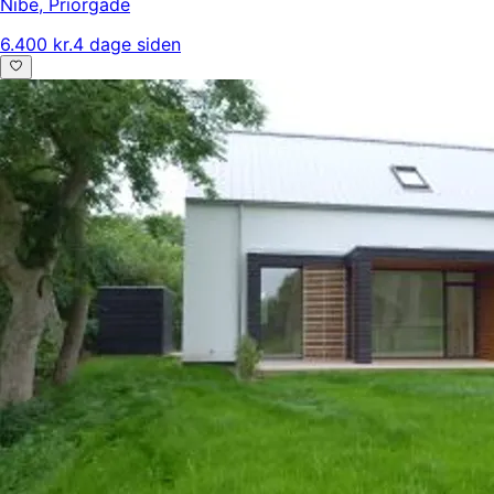
Nibe
,
Priorgade
6.400 kr.
4 dage siden