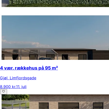
4 vær. rækkehus på 95 m²
Gjøl
,
Limfjordsgade
8.900 kr.
11. juli