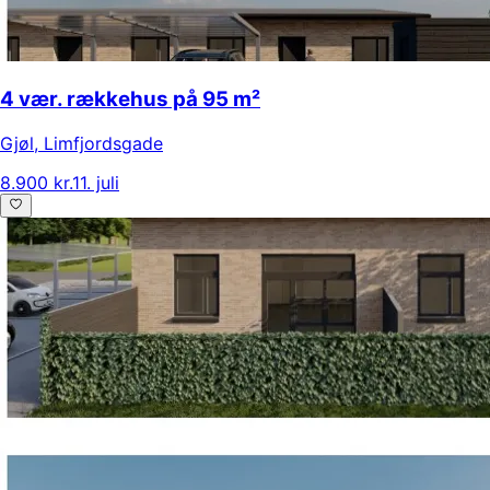
4 vær. rækkehus på 95 m²
Gjøl
,
Limfjordsgade
8.900 kr.
11. juli