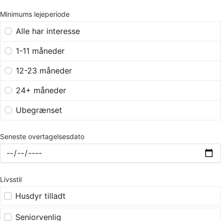
Minimums lejeperiode
Alle har interesse
1-11 måneder
12-23 måneder
24+ måneder
Ubegrænset
Seneste overtagelsesdato
Livsstil
Husdyr tilladt
Seniorvenlig