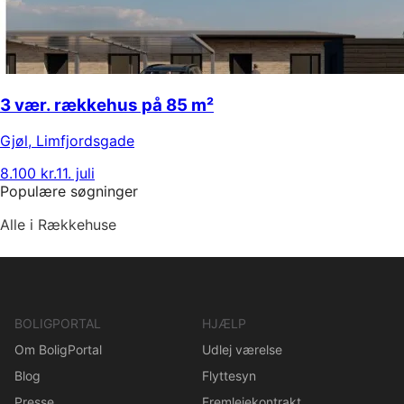
3 vær. rækkehus på 85 m²
Gjøl
,
Limfjordsgade
8.100 kr.
11. juli
Populære søgninger
Alle i Rækkehuse
BOLIGPORTAL
HJÆLP
Om BoligPortal
Udlej værelse
Blog
Flyttesyn
Presse
Fremlejekontrakt