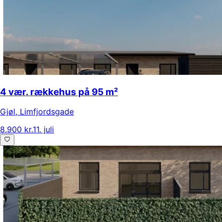
4 vær. rækkehus på 95 m²
Gjøl
,
Limfjordsgade
8.900 kr.
11. juli