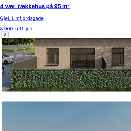
4 vær. rækkehus på 95 m²
Gjøl
,
Limfjordsgade
8.900 kr.
11. juli