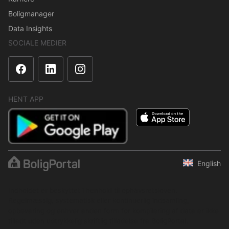
Boligmanager
Data Insights
SOCIALE MEDIER
HENT APP
English
Indholdet er beskyttet i henhold til ophavsretsloven.
Regelmæssig, systematisk eller kontinuerlig indsamling,
opbevaring og enhver anden form for kompilering af data er ikke
tilladt uden udtrykkelig skriftlig tilladelse fra BoligPortal.