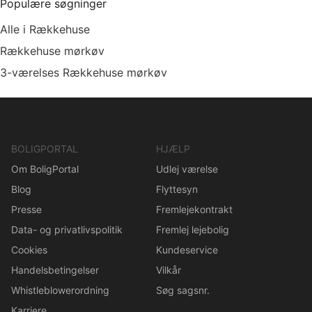
Populære søgninger
Alle i Rækkehuse
Rækkehuse mørkøv
3-værelses Rækkehuse mørkøv
BOLIGPORTAL
HJÆLP
Om BoligPortal
Udlej værelse
Blog
Flyttesyn
Presse
Fremlejekontrakt
Data- og privatlivspolitik
Fremlej lejebolig
Cookies
Kundeservice
Handelsbetingelser
Vilkår
Whistleblowerordning
Søg sagsnr.
Karriere