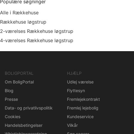
Populære søgninger
Alle i Rækkehuse
Rækkehuse løgstrup
2-værelses Rækkehuse løgstrup
4-værelses Rækkehuse løgstrup
BOLIGPORTAL
HJÆLP
Om BoligPortal
Udlej værelse
Blog
Flyttesyn
Presse
Fremlejekontrakt
Data- og privatlivspolitik
Fremlej lejebolig
Cookies
Kundeservice
Handelsbetingelser
Vilkår
Whistleblowerordning
Søg sagsnr.