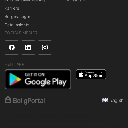
Karriere
Boligmanager
Data Insights
SOCIALE MEDIER
HENT APP
English
Indholdet er beskyttet i henhold til ophavsretsloven.
Regelmæssig, systematisk eller kontinuerlig indsamling,
opbevaring og enhver anden form for kompilering af data er ikke