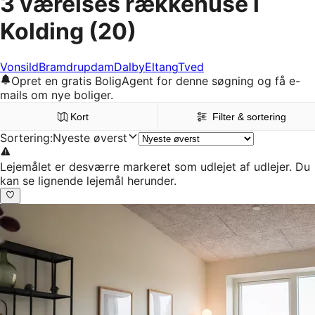
3 værelses rækkehuse i
Kolding
(20)
Vonsild
Bramdrupdam
Dalby
Eltang
Tved
Opret en gratis BoligAgent for denne søgning og få e-
mails om nye boliger.
Kort
Filter & sortering
Sortering
:
Nyeste øverst
Lejemålet er desværre markeret som udlejet af udlejer. Du
kan se lignende lejemål herunder.