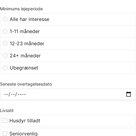
Minimums lejeperiode
Alle har interesse
1-11 måneder
12-23 måneder
24+ måneder
Ubegrænset
Seneste overtagelsesdato
Livsstil
Husdyr tilladt
Seniorvenlig