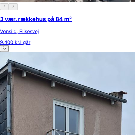
3 vær. rækkehus på 84 m²
Vonsild
,
Elisesvej
9.400 kr.
I går