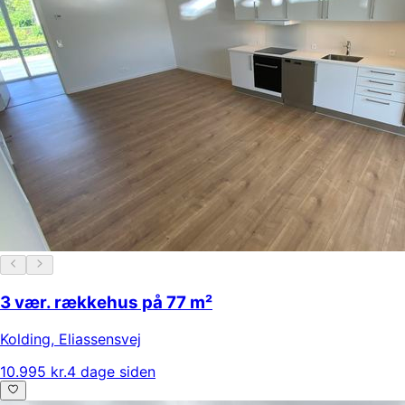
3 vær. rækkehus på 77 m²
Kolding
,
Eliassensvej
10.995 kr.
4 dage siden