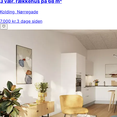
3 vær. rækkehus på 68 m²
Kolding
,
Nørregade
7.000 kr.
3 dage siden