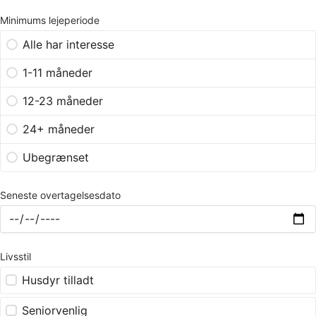
Minimums lejeperiode
Alle har interesse
1-11 måneder
12-23 måneder
24+ måneder
Ubegrænset
Seneste overtagelsesdato
Livsstil
Husdyr tilladt
Seniorvenlig