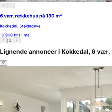
6 vær. rækkehus på 130 m²
Kokkedal
,
Stakladevej
19.900 kr.
11. maj
1
Lignende annoncer i Kokkedal, 6 vær.