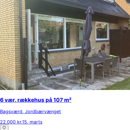
6 vær. rækkehus på 107 m²
Bagsværd
,
Jordbærvænget
22.000 kr.
15. marts