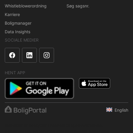
Whistleblowerordning
Søg sagsnr.
Karriere
Boligmanager
Data Insights
SOCIALE MEDIER
HENT APP
English
Indholdet er beskyttet i henhold til ophavsretsloven.
Regelmæssig, systematisk eller kontinuerlig indsamling,