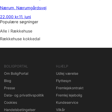
Nærum
,
Nærumgårdsvej
22.000 kr.
11. juni
Populære søgninger
Alle i Rækkehuse
Rækkehuse kokkedal
BOLIGPORTAL
HJÆLP
Om BoligPortal
Udlej værelse
Blog
Flyttesyn
Presse
Fremlejekontrakt
Data- og privatlivspolitik
Fremlej lejebolig
Cookies
Kundeservice
Handelsbetingelser
Vilkår