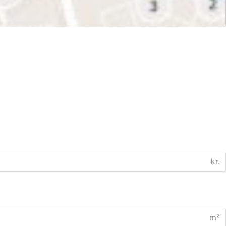
kr.
m²