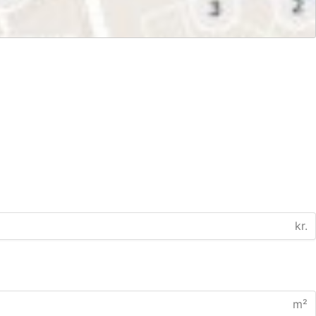
kr.
m²