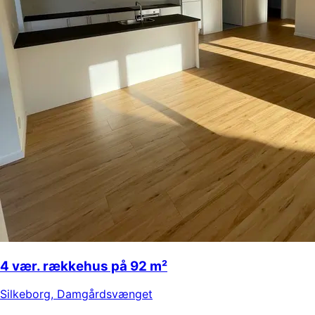
4 vær. rækkehus på 92 m²
Silkeborg
,
Damgårdsvænget