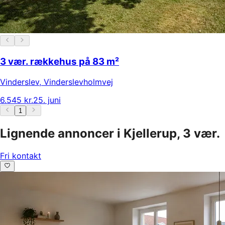
3 vær. rækkehus på 83 m²
Vinderslev
,
Vinderslevholmvej
6.545 kr.
25. juni
1
Lignende annoncer i Kjellerup, 3 vær.
Fri kontakt