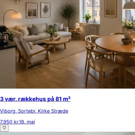
3 vær. rækkehus på 81 m²
Viborg
,
Sortebr. Kirke Stræde
7.950 kr.
18. maj