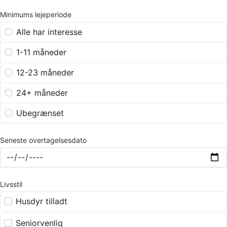
Minimums lejeperiode
Alle har interesse
1-11 måneder
12-23 måneder
24+ måneder
Ubegrænset
Seneste overtagelsesdato
Livsstil
Husdyr tilladt
Seniorvenlig