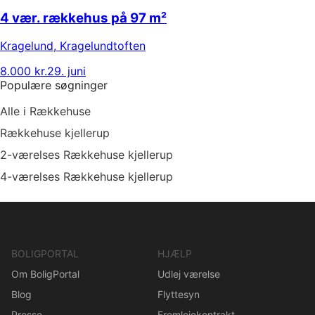
4 vær. rækkehus på 97 m²
Kragelund
,
Kragelundtoften
8.000 kr.
29. juni
Populære søgninger
Alle i Rækkehuse
Rækkehuse kjellerup
2-værelses Rækkehuse kjellerup
4-værelses Rækkehuse kjellerup
BOLIGPORTAL
HJÆLP
Om BoligPortal
Udlej værelse
Blog
Flyttesyn
Presse
Fremlejekontrakt