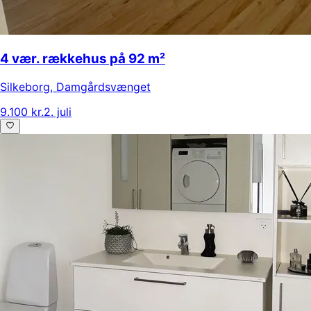
4 vær. rækkehus på 92 m²
Silkeborg
,
Damgårdsvænget
9.100 kr.
2. juli