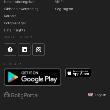
Handelsbetingelser
Vilkår
Whistleblowerordning
Søg sagsnr.
Karriere
Boligmanager
Data Insights
SOCIALE MEDIER
HENT APP
English
Indholdet er beskyttet i henhold til ophavsretsloven.