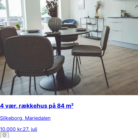
4 vær. rækkehus på 84 m²
Silkeborg
,
Mariedalen
10.000 kr.
27. juli