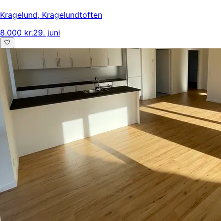
Kragelund
,
Kragelundtoften
8.000 kr.
29. juni