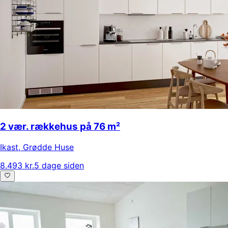
2 vær. rækkehus på 76 m²
Ikast
,
Grødde Huse
8.493 kr.
5 dage siden