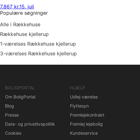
7.867 kr.
15. juli
Populære søgninger
Alle i Rækkehuse
Rækkehuse kjellerup
1-værelses Rækkehuse kjellerup
3-værelses Rækkehuse kjellerup
BOLIGPORTAL
HJÆLP
Om BoligPortal
Udlej værelse
Blog
Flyttesyn
Presse
Fremlejekontrakt
Data- og privatlivspolitik
Fremlej lejebolig
Cookies
Kundeservice