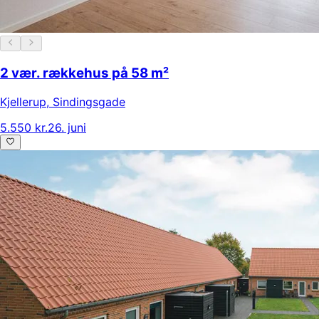
2 vær. rækkehus på 58 m²
Kjellerup
,
Sindingsgade
5.550 kr.
26. juni