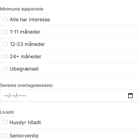
Minimums lejeperiode
Alle har interesse
1-11 måneder
12-23 måneder
24+ måneder
Ubegrænset
Seneste overtagelsesdato
Livsstil
Husdyr tilladt
Seniorvenlig