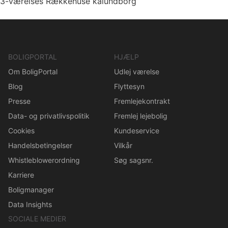
3-værelses Rækkehuse kalundborg
BOLIGPORTAL
HJÆLP
Om BoligPortal
Udlej værelse
Blog
Flyttesyn
Presse
Fremlejekontrakt
Data- og privatlivspolitik
Fremlej lejebolig
Cookies
Kundeservice
Handelsbetingelser
Vilkår
Whistleblowerordning
Søg sagsnr.
Karriere
Boligmanager
Data Insights
SOCIALE MEDIER