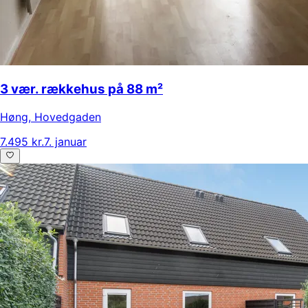
3 vær. rækkehus på 88 m²
Høng
,
Hovedgaden
7.495 kr.
7. januar