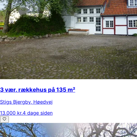
3 vær. rækkehus på 135 m²
Stigs Bjergby
,
Høedvej
13.000 kr.
4 dage siden