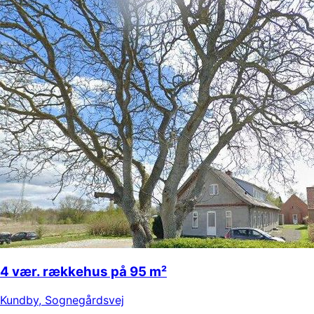
4 vær. rækkehus på 95 m²
Kundby
,
Sognegårdsvej