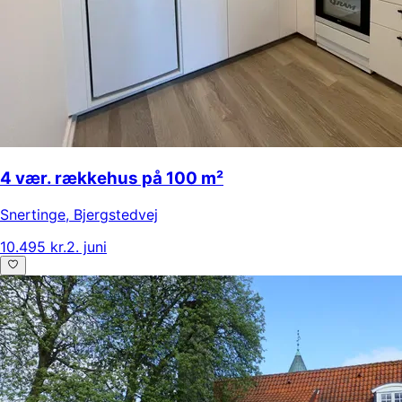
4 vær. rækkehus på 100 m²
Snertinge
,
Bjergstedvej
10.495 kr.
2. juni