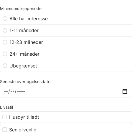
Minimums lejeperiode
Alle har interesse
1-11 måneder
12-23 måneder
24+ måneder
Ubegrænset
Seneste overtagelsesdato
Livsstil
Husdyr tilladt
Seniorvenlig