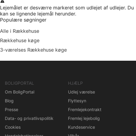
Lejemålet er desværre markeret som udlejet af udlejer. Du
kan se lignende lejemål herunder.
Populære søgninger
Alle i Rækkehuse
Rækkehuse køge
3-værelses Rækkehuse køge
BOLIGPORTAL
HJÆLP
Om BoligPortal
Udlej værelse
Blog
Flyttesyn
Presse
Fremlejekontrakt
Data- og privatlivspolitik
Fremlej lejebolig
Cookies
Kundeservice
Handelsbetingelser
Vilkår