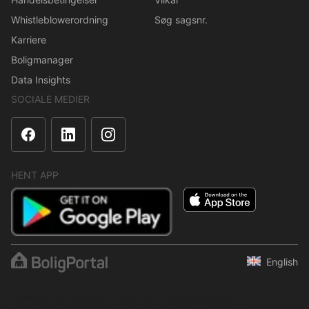
Whistleblowerordning
Søg sagsnr.
Karriere
Boligmanager
Data Insights
SOCIALE MEDIER
HENT APP
English
Indholdet er beskyttet i henhold til ophavsretsloven.