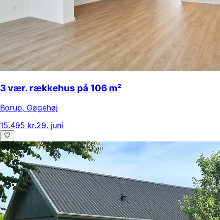
3 vær. rækkehus på 106 m²
Borup
,
Gøgehøj
15.495 kr.
29. juni