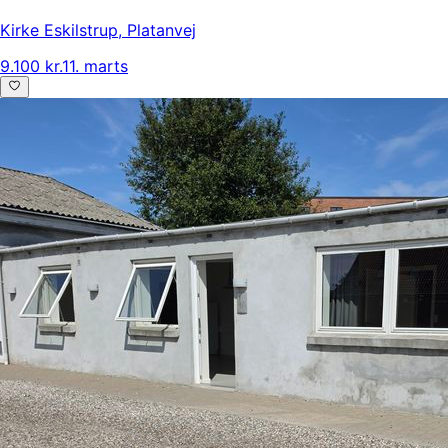
Kirke Eskilstrup
,
Platanvej
9.100 kr.
11. marts