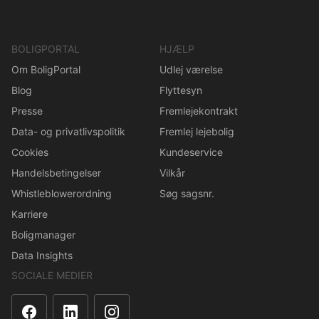
BOLIGPORTAL
HJÆLP
Om BoligPortal
Udlej værelse
Blog
Flyttesyn
Presse
Fremlejekontrakt
Data- og privatlivspolitik
Fremlej lejebolig
Cookies
Kundeservice
Handelsbetingelser
Vilkår
Whistleblowerordning
Søg sagsnr.
Karriere
Boligmanager
Data Insights
SOCIALE MEDIER