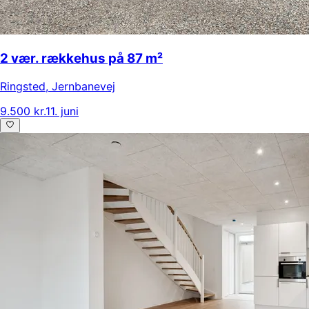
2 vær. rækkehus på 87 m²
Ringsted
,
Jernbanevej
9.500 kr.
11. juni