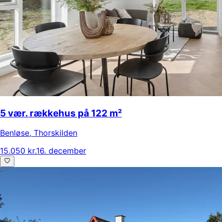
5 vær. rækkehus på 122 m²
Benløse
,
Thorskilden
15.050 kr.
16. december