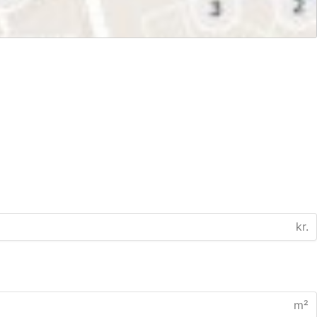
kr.
m²