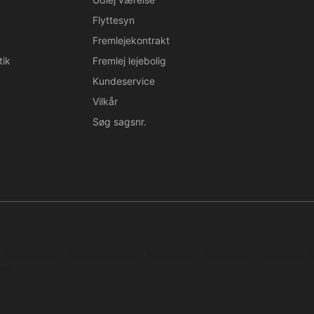
Flyttesyn
Fremlejekontrakt
tik
Fremlej lejebolig
Kundeservice
Vilkår
Søg sagsnr.
n. Regelmæssig, systematisk eller kontinuerlig indsamling, opbevaring 
tal.