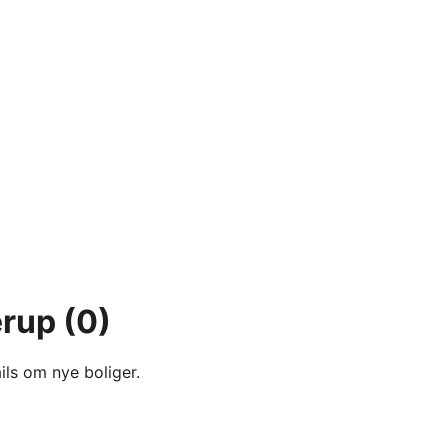
erup
(0)
ils om nye boliger.