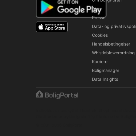
Blog
Presse
Data- og privatlivspoli
Cookies
Handelsbetingelser
Whistleblowerordning
Karriere
Boligmanager
Data Insights
Indholdet er beskyttet i henhold til ophavsretslove
tilladt uden udtrykkelig skriftlig tilladelse fra BoligPor
© 2001–2026 BoligPortal