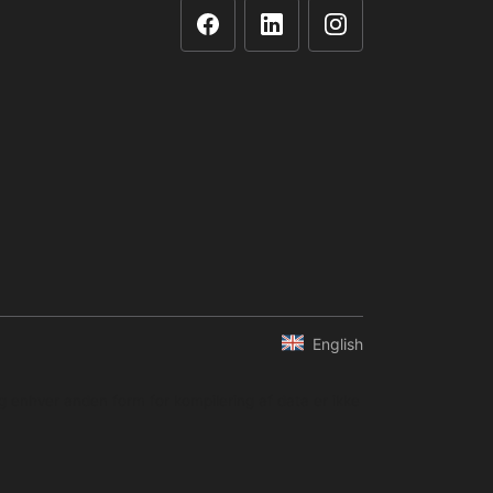
English
og enhver anden form for kompilering af data er ikke