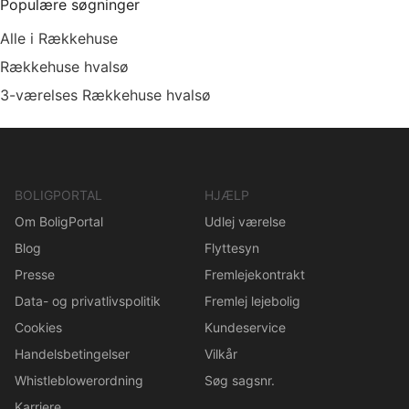
Populære søgninger
Alle i Rækkehuse
Rækkehuse hvalsø
3-værelses Rækkehuse hvalsø
BOLIGPORTAL
HJÆLP
Om BoligPortal
Udlej værelse
Blog
Flyttesyn
Presse
Fremlejekontrakt
Data- og privatlivspolitik
Fremlej lejebolig
Cookies
Kundeservice
Handelsbetingelser
Vilkår
Whistleblowerordning
Søg sagsnr.
Karriere