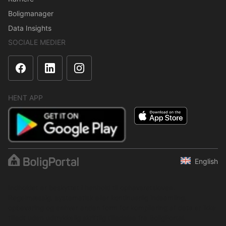
Boligmanager
Data Insights
SOCIALE MEDIER
HENT APP
English
Indholdet er beskyttet i henhold til ophavsretsloven.
Regelmæssig, systematisk eller kontinuerlig indsamling,
opbevaring og enhver anden form for kompilering af data er ikke
tilladt uden udtrykkelig skriftlig tilladelse fra BoligPortal.