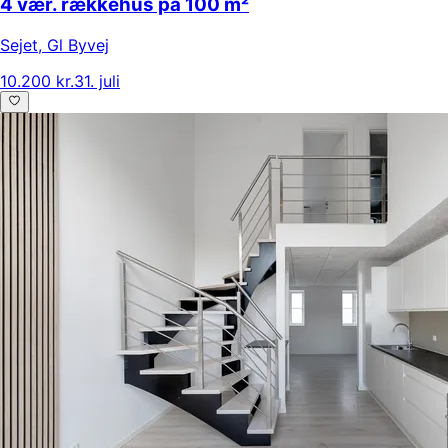
4 vær. rækkehus på 100 m²
Sejet
,
Gl Byvej
10.200 kr.
31. juli