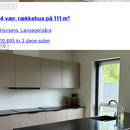
4 vær. rækkehus på 111 m²
Horsens
,
Langagergård
10.495 kr.
3 dage siden