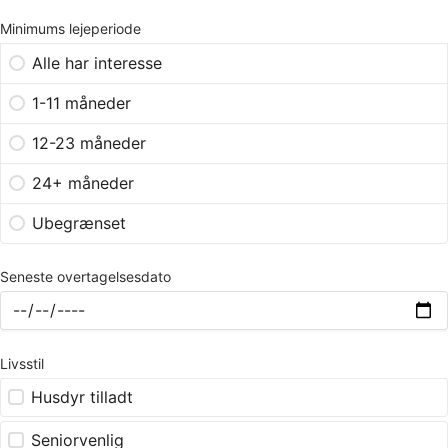
Minimums lejeperiode
Alle har interesse
1-11 måneder
12-23 måneder
24+ måneder
Ubegrænset
Seneste overtagelsesdato
Livsstil
Husdyr tilladt
Seniorvenlig