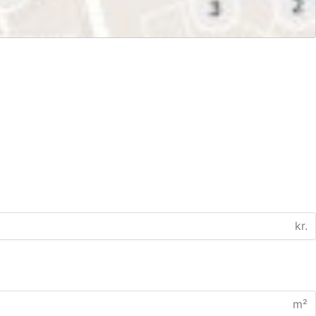
kr.
m²