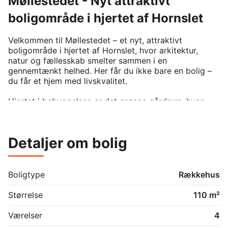
Møllestedet - Nyt attraktivt
boligområde i hjertet af Hornslet
Velkommen til Møllestedet – et nyt, attraktivt 
boligområde i hjertet af Hornslet, hvor arkitektur, 
natur og fællesskab smelter sammen i en 
gennemtænkt helhed. Her får du ikke bare en bolig – 
du får et hjem med livskvalitet.

Hjertet i bebyggelsen er det grønne gårdrum, hvor 
beboere mødes til hverdagens små pauser eller fælles 
aktiviteter. Det er hensigten at der etableres hyggelige 
siddepladser og grønne opholdsarealer – alt sammen 
Detaljer om bolig
skabt med tanke på at fremme fællesskabet og skabe 
trygge rammer. Parkering er for hovedparten af 
boliger, centreret omkring parkeringspladser I hver 
ende af bebyggelsen, så biler som udgangspunkt ikke 
Boligtype
Rækkehus
bliver et synligt element i hverdagen.

Størrelse
110 m²
Området er omkranset af natur og stier, og ligger 
samtidig kun få minutter fra Hornslets centrum og 
Værelser
4
skolen, ligesom at idrætsfaciliteterne er få minutters 