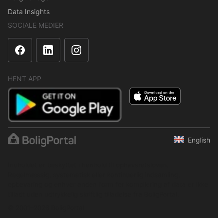
Data Insights
SOCIALE MEDIER
HENT APP
English
Indholdet er beskyttet i henhold til ophavsretsloven.
Regelmæssig, systematisk eller kontinuerlig indsamling,
opbevaring og enhver anden form for kompilering af data er ikke
tilladt uden udtrykkelig skriftlig tilladelse fra BoligPortal.
© 2001–2026 BoligPortal