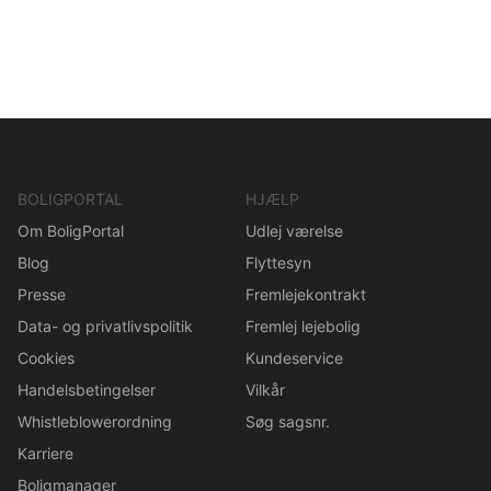
BOLIGPORTAL
HJÆLP
Om BoligPortal
Udlej værelse
Blog
Flyttesyn
Presse
Fremlejekontrakt
Data- og privatlivspolitik
Fremlej lejebolig
Cookies
Kundeservice
Handelsbetingelser
Vilkår
Whistleblowerordning
Søg sagsnr.
Karriere
Boligmanager