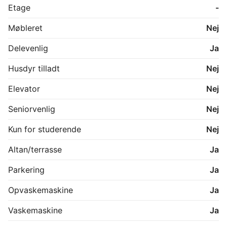
gang fra bebyggelsen. Indkøb og letbanen nås let på 
Etage
-
få minutter på cykel. Det er en beliggenhed, der 
kombinerer det praktiske og det naturskønne – og 
Møbleret
Nej
som gør livet lidt nemmere i hverdagen.

Delevenlig
Ja
*Billederne kan være fra lignende bolig
Husdyr tilladt
Nej
Elevator
Nej
Seniorvenlig
Nej
Kun for studerende
Nej
Altan/terrasse
Ja
Parkering
Ja
Opvaskemaskine
Ja
Vaskemaskine
Ja