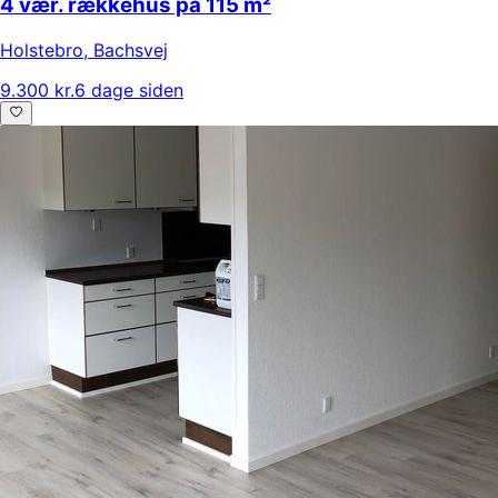
4 vær. rækkehus på 115 m²
Holstebro
,
Bachsvej
9.300 kr.
6 dage siden