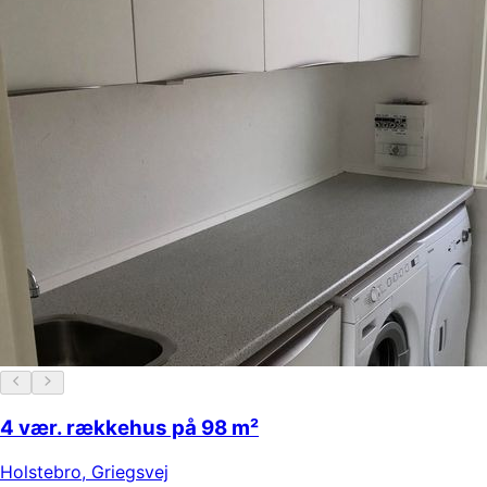
4 vær. rækkehus på 98 m²
Holstebro
,
Griegsvej