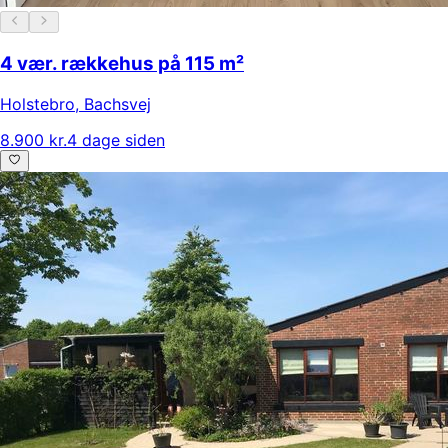
4 vær. rækkehus på 115 m²
Holstebro
,
Bachsvej
8.900 kr.
4 dage siden