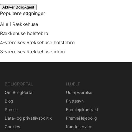
Aktivér BoligAgent
Populære søgninger
Alle i Rækkehuse
Rækkehuse holstebro
4-værelses Rækkehuse holstebro
3-værelses Rækkehuse idom
BOLIGPORTAL
HJÆLP
Om BoligPortal
Udlej værelse
Blog
Flyttesyn
Presse
Fremlejekontrakt
Data- og privatlivspolitik
Fremlej lejebolig
Cookies
Kundeservice