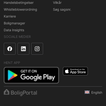
Handelsbetingelser
Vilkår
Whistleblowerordning
Søg sagsnr.
Karriere
Boligmanager
Data Insights
SOCIALE MEDIER
HENT APP
English
Indholdet er beskyttet i henhold til ophavsretsloven.