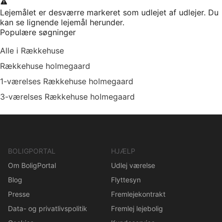
Lejemålet er desværre markeret som udlejet af udlejer. Du
kan se lignende lejemål herunder.
Populære søgninger
Alle i Rækkehuse
Rækkehuse holmegaard
1-værelses Rækkehuse holmegaard
3-værelses Rækkehuse holmegaard
BOLIGPORTAL
HJÆLP
Om BoligPortal
Udlej værelse
Blog
Flyttesyn
Presse
Fremlejekontrakt
Data- og privatlivspolitik
Fremlej lejebolig