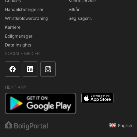
Cookies
Kundeservice
Handelsbetingelser
Vilkår
Whistleblowerordning
Søg sagsnr.
Karriere
Boligmanager
Data Insights
SOCIALE MEDIER
HENT APP
English