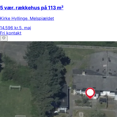
5 vær. rækkehus på 113 m²
Kirke Hyllinge
,
Melspjældet
14.596 kr.
5. maj
Fri kontakt