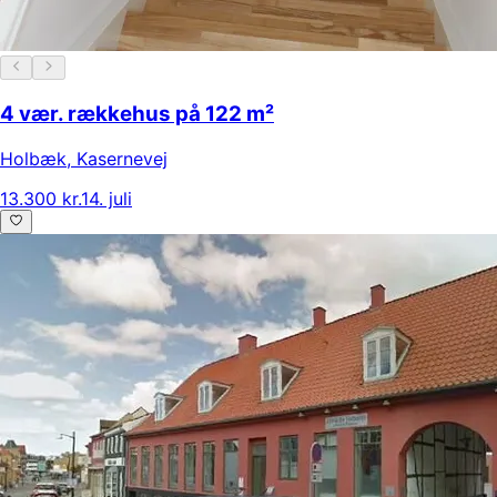
4 vær. rækkehus på 122 m²
Holbæk
,
Kasernevej
13.300 kr.
14. juli