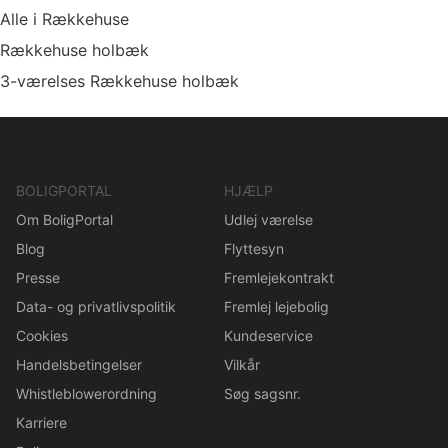
Alle i Rækkehuse
Rækkehuse holbæk
3-værelses Rækkehuse holbæk
BOLIGPORTAL
HJÆLP
Om BoligPortal
Udlej værelse
Blog
Flyttesyn
Presse
Fremlejekontrakt
Data- og privatlivspolitik
Fremlej lejebolig
Cookies
Kundeservice
Handelsbetingelser
Vilkår
Whistleblowerordning
Søg sagsnr.
Karriere