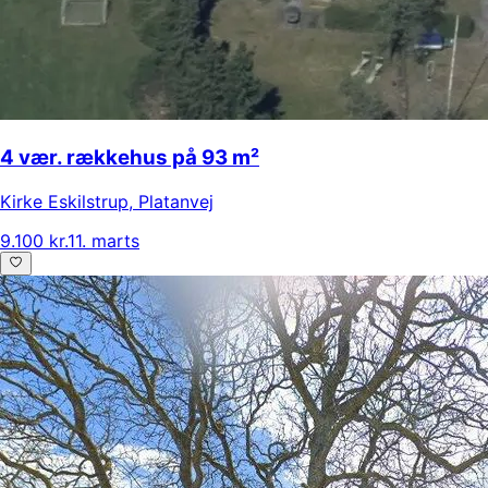
4 vær. rækkehus på 93 m²
Kirke Eskilstrup
,
Platanvej
9.100 kr.
11. marts