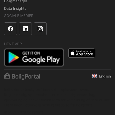
Boligmanager
Data Insights
SOCIALE MEDIER
HENT APP
English
Indholdet er beskyttet i henhold til ophavsretsloven.
Regelmæssig, systematisk eller kontinuerlig indsamling,
opbevaring og enhver anden form for kompilering af data er ikke
tilladt uden udtrykkelig skriftlig tilladelse fra BoligPortal.
© 2001–2026 BoligPortal