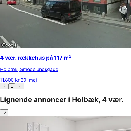
4 vær. rækkehus på 117 m²
Holbæk
,
Smedelundsgade
11.800 kr.
30. maj
1
Lignende annoncer i Holbæk, 4 vær.