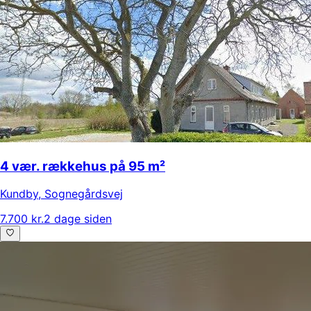
4 vær. rækkehus på 95 m²
Kundby
,
Sognegårdsvej
7.700 kr.
2 dage siden