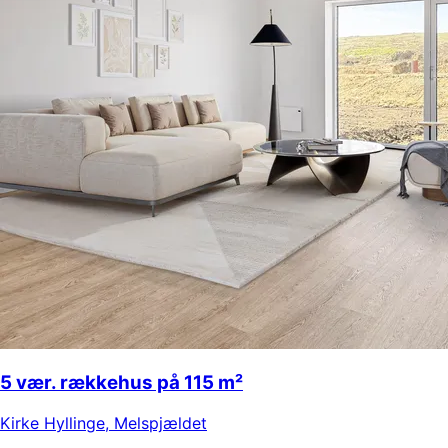
5 vær. rækkehus på 115 m²
Kirke Hyllinge
,
Melspjældet