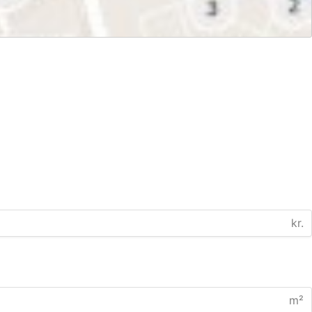
kr.
m²