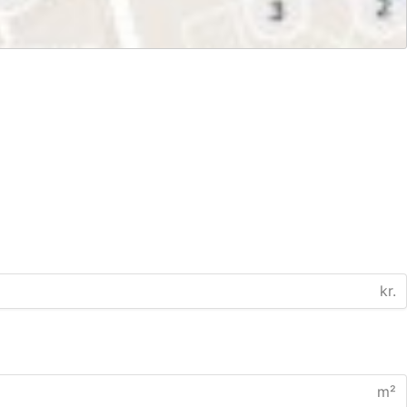
kr.
m²