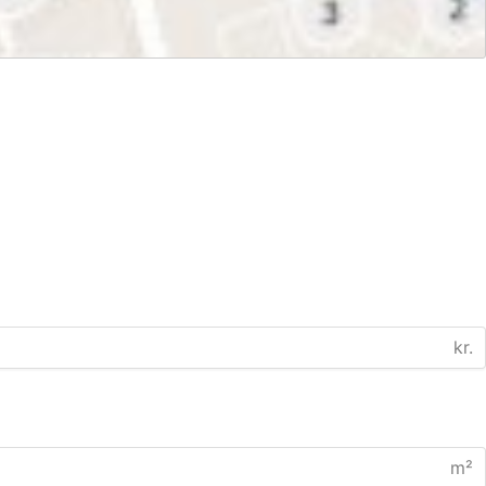
kr.
m²