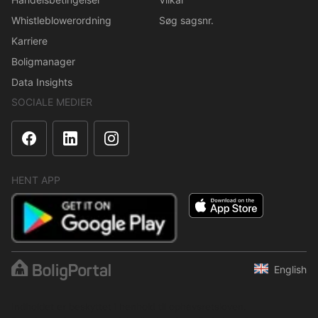
Whistleblowerordning
Søg sagsnr.
Karriere
Boligmanager
Data Insights
SOCIALE MEDIER
HENT APP
English
Indholdet er beskyttet i henhold til ophavsretsloven.