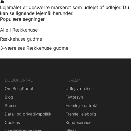
Lejemålet er desværre markeret som udlejet af udlejer. Du
kan se lignende lejemål herunder.
Populære søgninger
Alle i Rækkehuse
Rækkehuse gudme
3-værelses Rækkehuse gudme
BOLIGPORTAL
HJÆLP
Om BoligPortal
Udlej værelse
Blog
Flyttesyn
Presse
Fremlejekontrakt
Data- og privatlivspolitik
Fremlej lejebolig
Cookies
Kundeservice
Handelsbetingelser
Vilkår