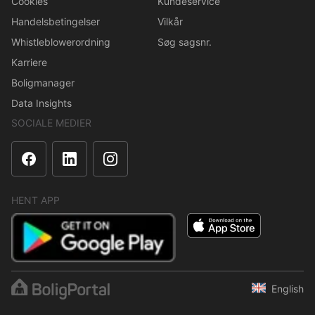
Cookies
Kundeservice
Handelsbetingelser
Vilkår
Whistleblowerordning
Søg sagsnr.
Karriere
Boligmanager
Data Insights
SOCIALE MEDIER
HENT APP
English