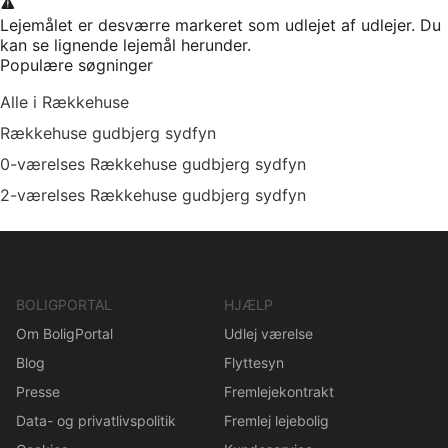
Lejemålet er desværre markeret som udlejet af udlejer. Du
kan se lignende lejemål herunder.
Populære søgninger
Alle i Rækkehuse
Rækkehuse gudbjerg sydfyn
0-værelses Rækkehuse gudbjerg sydfyn
2-værelses Rækkehuse gudbjerg sydfyn
BOLIGPORTAL
HJÆLP
Om BoligPortal
Udlej værelse
Blog
Flyttesyn
Presse
Fremlejekontrakt
Data- og privatlivspolitik
Fremlej lejebolig