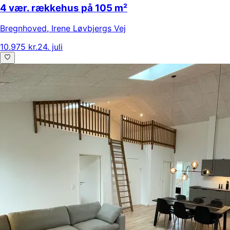
4 vær. rækkehus på 105 m²
Bregnhoved
,
Irene Løvbjergs Vej
10.975 kr.
24. juli