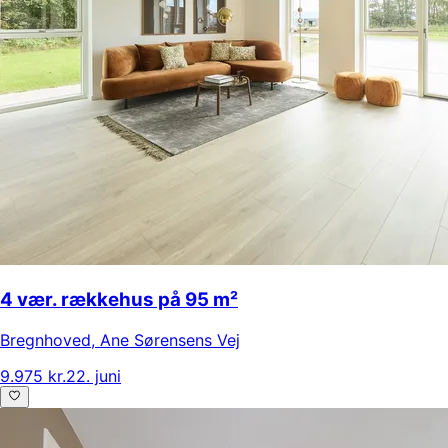
4 vær. rækkehus på 95 m²
Bregnhoved
,
Ane Sørensens Vej
9.975 kr.
22. juni