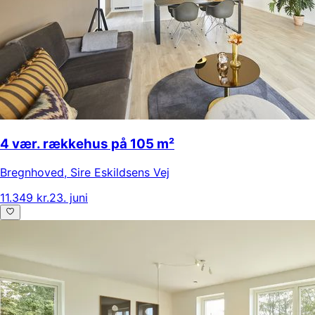
4 vær. rækkehus på 105 m²
Bregnhoved
,
Sire Eskildsens Vej
11.349 kr.
23. juni