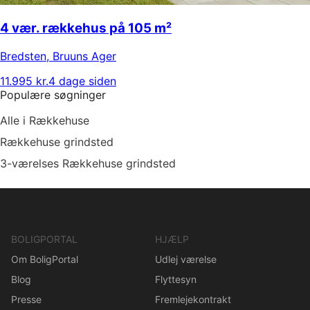
4 vær. rækkehus på 105 m²
Bredsten
,
Bruuns Ager
11.995 kr.
4 dage siden
Populære søgninger
Alle i Rækkehuse
Rækkehuse grindsted
3-værelses Rækkehuse grindsted
BOLIGPORTAL
HJÆLP
Om BoligPortal
Udlej værelse
Blog
Flyttesyn
Presse
Fremlejekontrakt