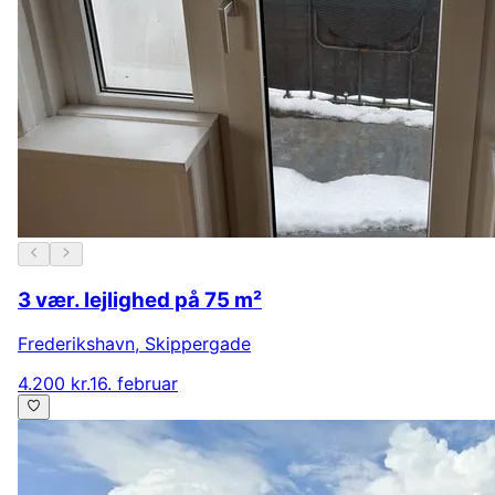
3 vær. lejlighed på 75 m²
Frederikshavn
,
Skippergade
4.200 kr.
16. februar