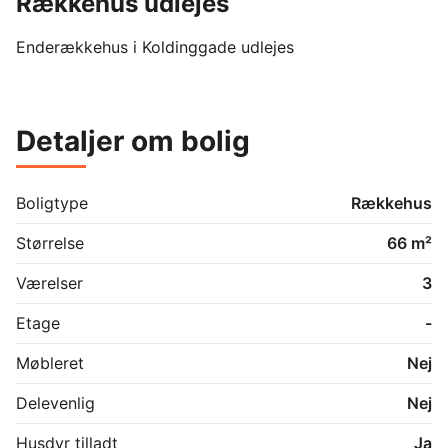
Rækkehus udlejes
Enderækkehus i Koldinggade udlejes
Detaljer om bolig
Boligtype
Rækkehus
Størrelse
66 m²
Værelser
3
Etage
-
Møbleret
Nej
Delevenlig
Nej
Husdyr tilladt
Ja