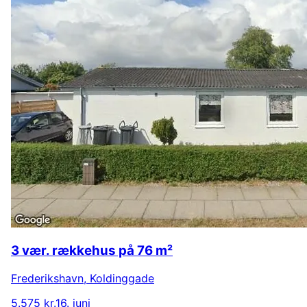
3 vær. rækkehus på 76 m²
Frederikshavn
,
Koldinggade
5.575 kr.
16. juni