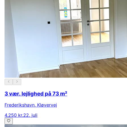
3 vær. lejlighed på 73 m²
Frederikshavn
,
Kløvervej
4.250 kr.
22. juli