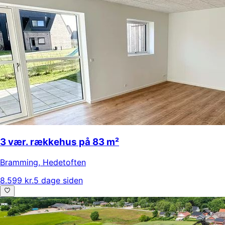
3 vær. rækkehus på 83 m²
Bramming
,
Hedetoften
8.599 kr.
5 dage siden