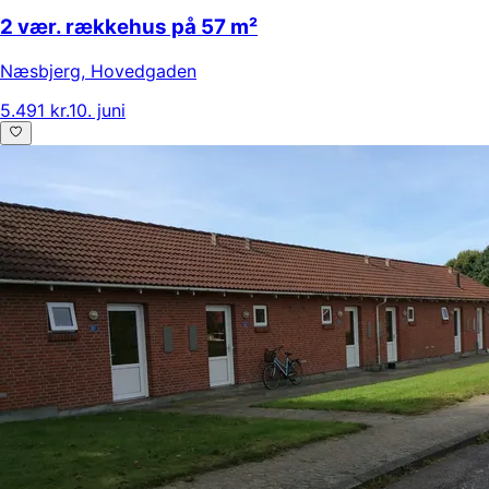
2 vær. rækkehus på 57 m²
Næsbjerg
,
Hovedgaden
5.491 kr.
10. juni