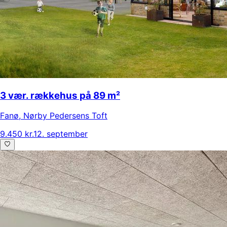
3 vær. rækkehus på 89 m²
Fanø
,
Nørby Pedersens Toft
9.450 kr.
12. september