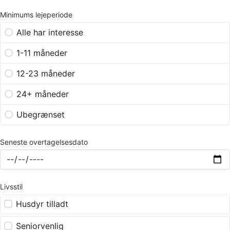
Minimums lejeperiode
Alle har interesse
1-11 måneder
12-23 måneder
24+ måneder
Ubegrænset
Seneste overtagelsesdato
Livsstil
Husdyr tilladt
Seniorvenlig