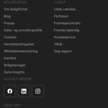
BOLIGPORTAL
HJÆLP
Om BoligPortal
Udlej værelse
Blog
Flyttesyn
Presse
Fremlejekontrakt
Data- og privatlivspolitik
Fremlej lejebolig
Cookies
Kundeservice
Handelsbetingelser
Vilkår
Whistleblowerordning
Søg sagsnr.
Karriere
Boligmanager
Data Insights
SOCIALE MEDIER
HENT APP