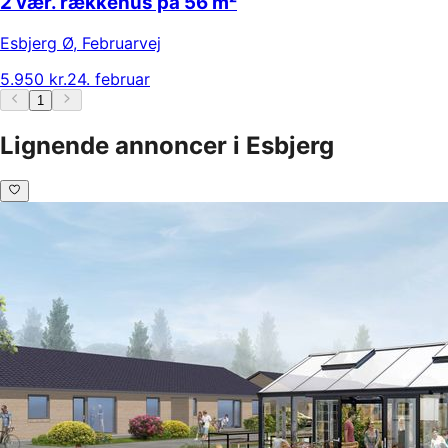
2 vær. rækkehus på 56 m²
Esbjerg Ø
,
Februarvej
5.950 kr.
24. februar
1
Lignende annoncer i Esbjerg