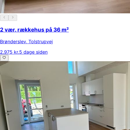
2 vær. rækkehus på 36 m²
Brønderslev
,
Tolstrupvej
2.975 kr.
5 dage siden