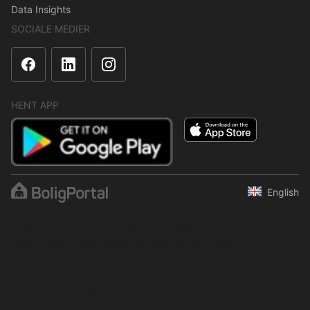
Data Insights
SOCIALE MEDIER
HENT APP
English
Indholdet er beskyttet i henhold til ophavsretsloven.
Regelmæssig, systematisk eller kontinuerlig indsamling,
opbevaring og enhver anden form for kompilering af data er ikke
tilladt uden udtrykkelig skriftlig tilladelse fra BoligPortal.
© 2001–2026 BoligPortal