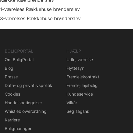
Rækkehuse brønderslev
1-værelses Rækkehuse brønderslev
3-værelses Rækkehuse brønderslev
BOLIGPORTAL
HJÆLP
Om BoligPortal
Udlej værelse
Blog
Flyttesyn
Presse
Fremlejekontrakt
Data- og privatlivspolitik
Fremlej lejebolig
Cookies
Kundeservice
Handelsbetingelser
Vilkår
Whistleblowerordning
Søg sagsnr.
Karriere
Boligmanager