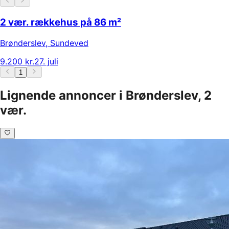
2 vær. rækkehus på 86 m²
Brønderslev
,
Sundeved
9.200 kr.
27. juli
1
Lignende annoncer i Brønderslev, 2
vær.