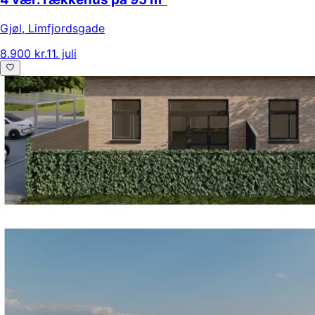
Gjøl
,
Limfjordsgade
8.900 kr.
11. juli