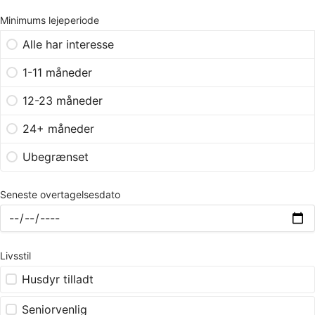
Minimums lejeperiode
Alle har interesse
1-11 måneder
12-23 måneder
24+ måneder
Ubegrænset
Seneste overtagelsesdato
Livsstil
Husdyr tilladt
Seniorvenlig