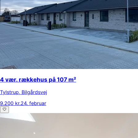
4 vær. rækkehus på 107 m²
Tylstrup
,
Bilgårdsvej
9.200 kr.
24. februar