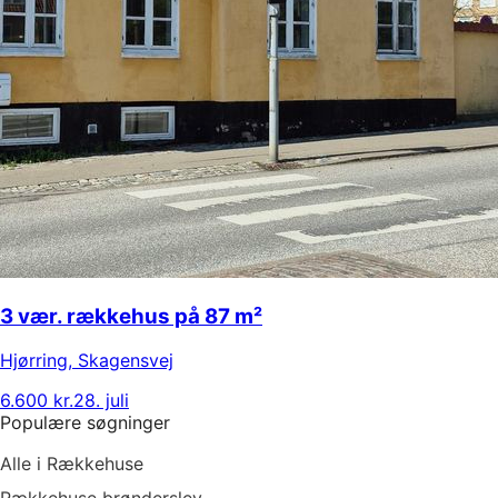
3 vær. rækkehus på 87 m²
Hjørring
,
Skagensvej
6.600 kr.
28. juli
Populære søgninger
Alle i Rækkehuse