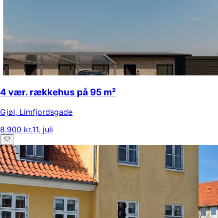
4 vær. rækkehus på 95 m²
Gjøl
,
Limfjordsgade
8.900 kr.
11. juli