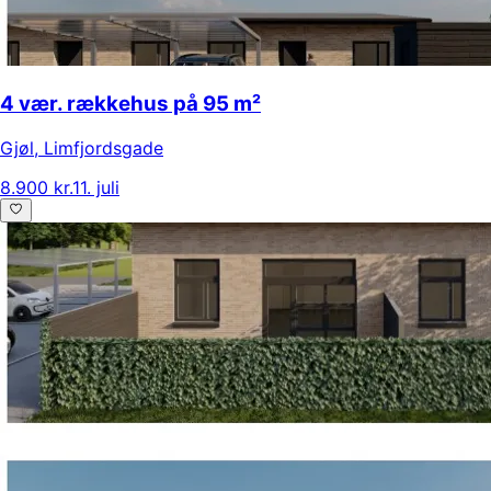
4 vær. rækkehus på 95 m²
Gjøl
,
Limfjordsgade
8.900 kr.
11. juli