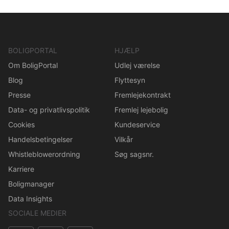
BOLIGPORTAL
HJÆLP
Om BoligPortal
Udlej værelse
Blog
Flyttesyn
Presse
Fremlejekontrakt
Data- og privatlivspolitik
Fremlej lejebolig
Cookies
Kundeservice
Handelsbetingelser
Vilkår
Whistleblowerordning
Søg sagsnr.
Karriere
Boligmanager
Data Insights
SOCIALE MEDIER