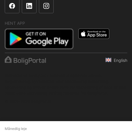
HENT APP
English
Indholdet er beskyttet i henhold til ophavsretsloven.
Regelmæssig, systematisk eller kontinuerlig indsamling,
opbevaring og enhver anden form for kompilering af data er ikke
tilladt uden udtrykkelig skriftlig tilladelse fra BoligPortal.
© 2001–2026 BoligPortal
Månedlig leje