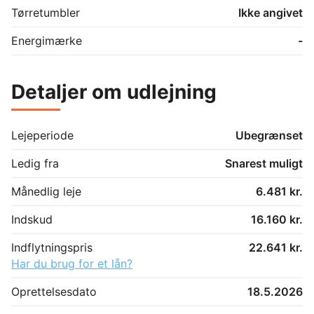
minutter i bil, og der er ca. 20 km til Hjørring.
Tørretumbler
Ikke angivet
Energimærke
-
Detaljer om udlejning
Lejeperiode
Ubegrænset
Ledig fra
Snarest muligt
Månedlig leje
6.481 kr.
Indskud
16.160 kr.
Indflytningspris
22.641 kr.
Har du brug for et lån?
Oprettelsesdato
18.5.2026