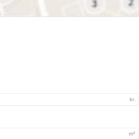
kr.
m²