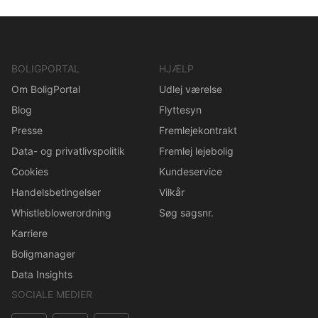
BOLIGPORTAL
HJÆLP
Om BoligPortal
Udlej værelse
Blog
Flyttesyn
Presse
Fremlejekontrakt
Data- og privatlivspolitik
Fremlej lejebolig
Cookies
Kundeservice
Handelsbetingelser
Vilkår
Whistleblowerordning
Søg sagsnr.
Karriere
Boligmanager
Data Insights
SOCIALE MEDIER