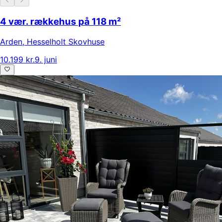
4 vær. rækkehus på 118 m²
Arden
,
Hesselholt Skovhuse
10.199 kr.
9. juni