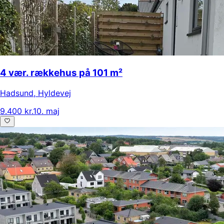
4 vær. rækkehus på 101 m²
Hadsund
,
Hyldevej
9.400 kr.
10. maj