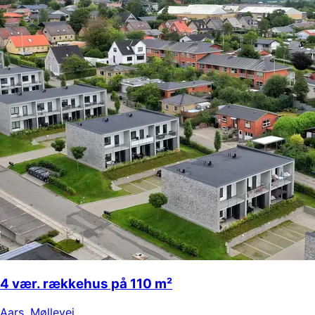
4 vær. rækkehus på 110 m²
Aars
,
Møllevej