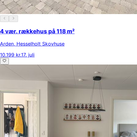
4 vær. rækkehus på 118 m²
Arden
,
Hesselholt Skovhuse
10.199 kr.
17. juli