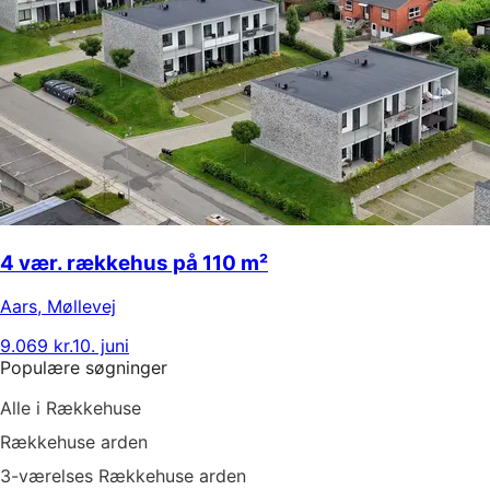
4 vær. rækkehus på 110 m²
Aars
,
Møllevej
9.069 kr.
10. juni
Populære søgninger
Alle i Rækkehuse
Rækkehuse arden
3-værelses Rækkehuse arden