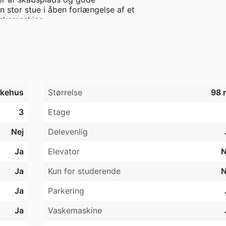
stor stue i åben forlængelse af et

skemaskine.

skabsplads og direkte udgang til

des med god skabsplads.

 med vaskemaskine samt separat

kehus
Størrelse
98 
cirka et halvt år siden, hvilket

3
Etage
kun deles mellem to lejemål og giver

Nej
Delevenlig
e stunder udendørs.

Ja
Elevator
N
 den lille familie, som ønsker god

Ja
Kun for studerende
N
Ja
Parkering
Ja
Vaskemaskine