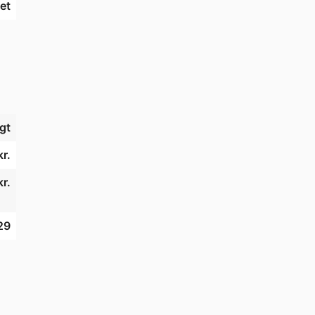
et
gt
r.
r.
29