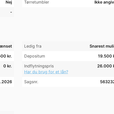
Nej
Tørretumbler
Ikke angiv
-
ænset
Ledig fra
Snarest muli
00 kr.
Depositum
19.500 k
0 kr.
Indflytningspris
26.000 k
Har du brug for et lån?
5.2026
Sagsnr.
56323