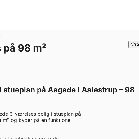
s
 på 98 m²
G
 stueplan på Aagade i Aalestrup – 98
de 3-værelses bolig i stueplan på

8 m² og byder på en funktionel

er af skabsplads og gode
