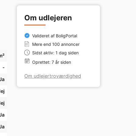
Om udlejeren
Valideret af BoligPortal
Mere end 100 annoncer
Sidst aktiv: 1 dag siden
m²
Oprettet: 7 år siden
-
Om udlejertroværdighed
Ja
ej
ej
Ja
Ja