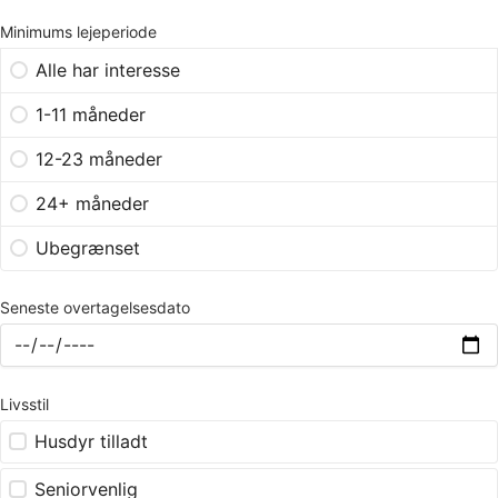
Minimums lejeperiode
Alle har interesse
1-11 måneder
12-23 måneder
24+ måneder
Ubegrænset
Seneste overtagelsesdato
Livsstil
Husdyr tilladt
Seniorvenlig