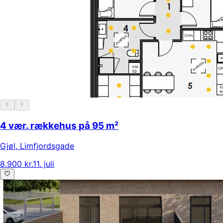
4 vær. rækkehus på 95 m²
Gjøl
,
Limfjordsgade
8.900 kr.
11. juli