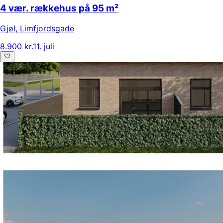
4 vær. rækkehus på 95 m²
Gjøl
,
Limfjordsgade
8.900 kr.
11. juli