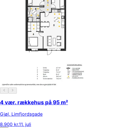
4 vær. rækkehus på 95 m²
Gjøl
,
Limfjordsgade
8.900 kr.
11. juli