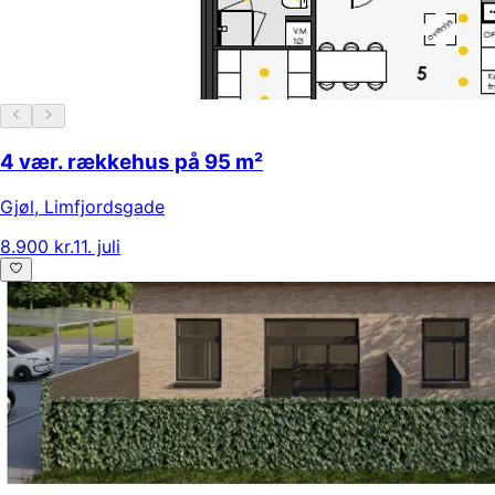
4 vær. rækkehus på 95 m²
Gjøl
,
Limfjordsgade
8.900 kr.
11. juli