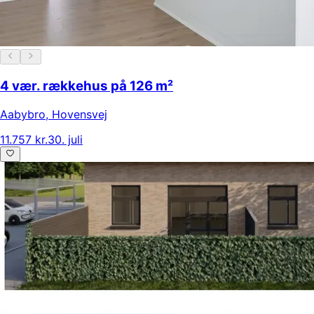
4 vær. rækkehus på 126 m²
Aabybro
,
Hovensvej
11.757 kr.
30. juli