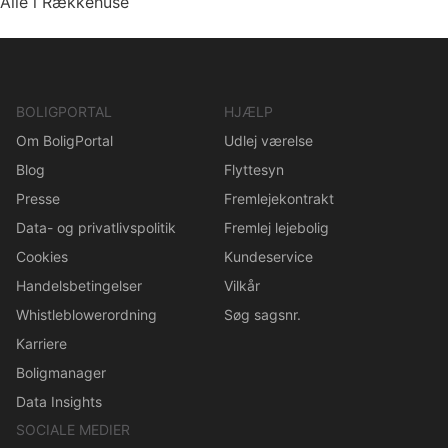
Alle i Rækkehuse
BOLIGPORTAL
HJÆLP
Om BoligPortal
Udlej værelse
Blog
Flyttesyn
Presse
Fremlejekontrakt
Data- og privatlivspolitik
Fremlej lejebolig
Cookies
Kundeservice
Handelsbetingelser
Vilkår
Whistleblowerordning
Søg sagsnr.
Karriere
Boligmanager
Data Insights
SOCIALE MEDIER