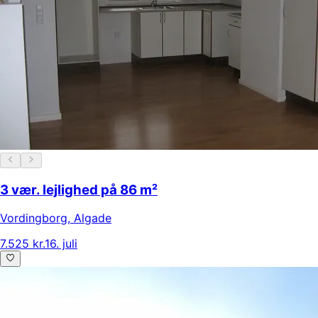
3 vær. lejlighed på 86 m²
Vordingborg
,
Algade
7.525 kr.
16. juli