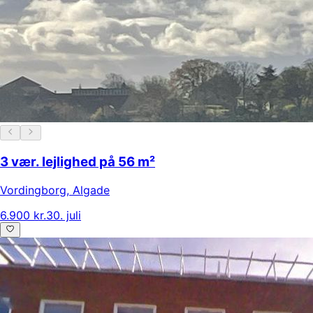
3 vær. lejlighed på 56 m²
Vordingborg
,
Algade
6.900 kr.
30. juli