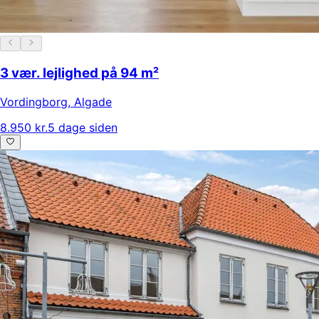
3 vær. lejlighed på 94 m²
Vordingborg
,
Algade
8.950 kr.
5 dage siden