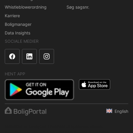
Whistleblowerordning
Søg sagsnr.
Karriere
Boligmanager
Data Insights
SOCIALE MEDIER
HENT APP
English
Indholdet er beskyttet i henhold til ophavsretsloven.
Regelmæssig, systematisk eller kontinuerlig indsamling,