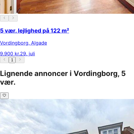
5 vær. lejlighed på 122 m²
Vordingborg
,
Algade
9.900 kr.
29. juli
1
Lignende annoncer i Vordingborg, 5
vær.