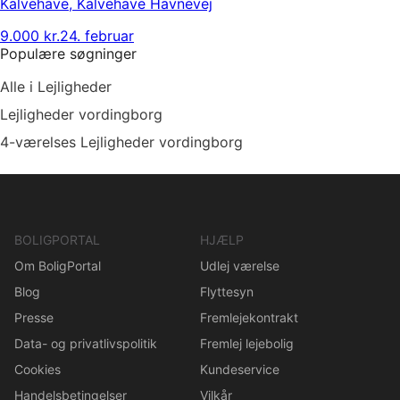
Kalvehave
,
Kalvehave Havnevej
9.000 kr.
24. februar
Populære søgninger
Alle i Lejligheder
Lejligheder vordingborg
4-værelses Lejligheder vordingborg
BOLIGPORTAL
HJÆLP
Om BoligPortal
Udlej værelse
Blog
Flyttesyn
Presse
Fremlejekontrakt
Data- og privatlivspolitik
Fremlej lejebolig
Cookies
Kundeservice
Handelsbetingelser
Vilkår