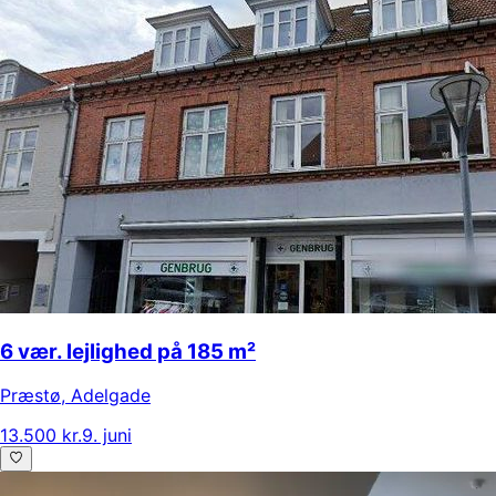
6 vær. lejlighed på 185 m²
Præstø
,
Adelgade
13.500 kr.
9. juni