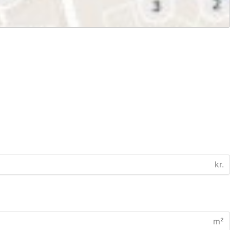
kr.
m²