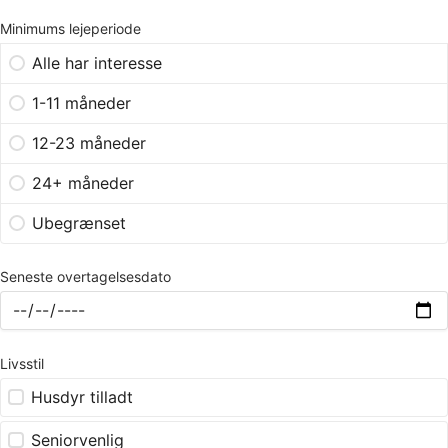
Minimums lejeperiode
Alle har interesse
1-11 måneder
12-23 måneder
24+ måneder
Ubegrænset
Seneste overtagelsesdato
Livsstil
Husdyr tilladt
Seniorvenlig