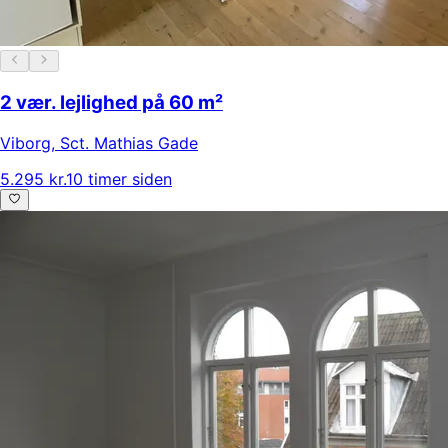
2 vær. lejlighed på 60 m²
Viborg
,
Sct. Mathias Gade
5.295 kr.
10 timer siden