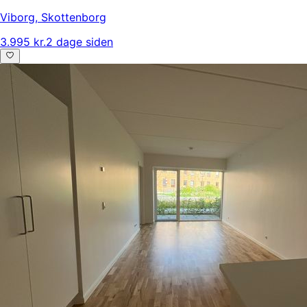
Viborg
,
Skottenborg
3.995 kr.
2 dage siden