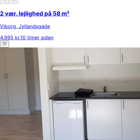
2 vær. lejlighed på 58 m²
Viborg
,
Jyllandsgade
4.995 kr.
10 timer siden