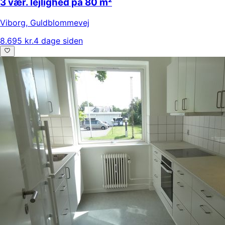
3 vær. lejlighed på 80 m²
Viborg
,
Guldblommevej
8.695 kr.
4 dage siden