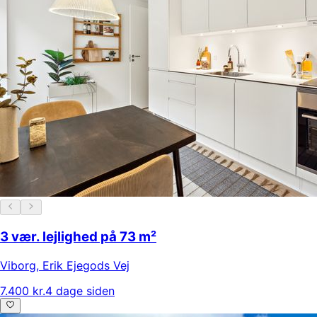
3 vær. lejlighed på 73 m²
Viborg
,
Erik Ejegods Vej
7.400 kr.
4 dage siden