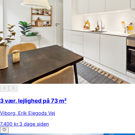
3 vær. lejlighed på 73 m²
Viborg
,
Erik Ejegods Vej
7.400 kr.
3 dage siden