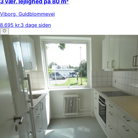
3 vær. lejlighed på 80 m²
Viborg
,
Guldblommevej
8.695 kr.
3 dage siden