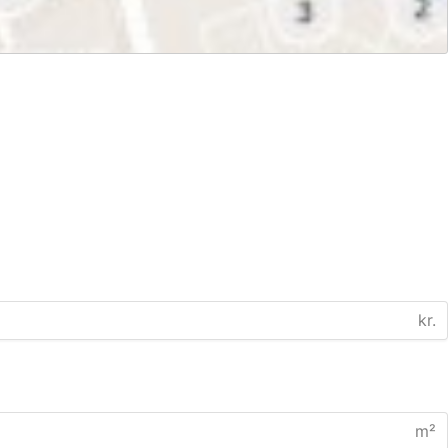
kr.
m²